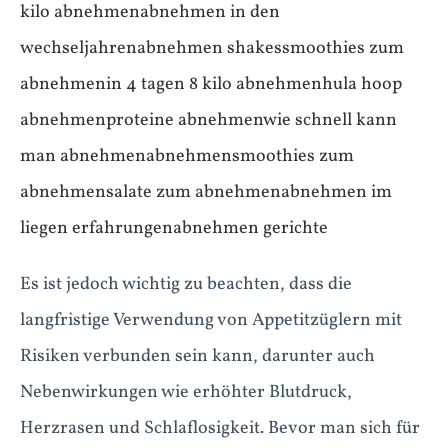
kilo abnehmen
abnehmen in den
wechseljahren
abnehmen shakes
smoothies zum
abnehmen
in 4 tagen 8 kilo abnehmen
hula hoop
abnehmen
proteine abnehmen
wie schnell kann
man abnehmen
abnehmen
smoothies zum
abnehmen
salate zum abnehmen
abnehmen im
liegen erfahrungen
abnehmen gerichte
Es ist jedoch wichtig zu beachten, dass die
langfristige Verwendung von Appetitzüglern mit
Risiken verbunden sein kann, darunter auch
Nebenwirkungen wie erhöhter Blutdruck,
Herzrasen und Schlaflosigkeit. Bevor man sich für