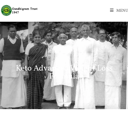
MENU
Keto Advanced Weight Loss
Formula